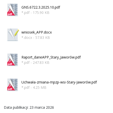
GNS.6722.3.2025.10.pdf
*.pdf - 175.90 KB
wniosek_APP.docx
*.docx - 57.83 KB
Raport_daneAPP_Stary_Jaworów.pdf
*.pdf - 247.83 KB
Uchwała-zmiana-mpzp-wsi-Stary-Jaworów.pdf
*.pdf - 4.25 MB
Data publikacji: 23 marca 2026