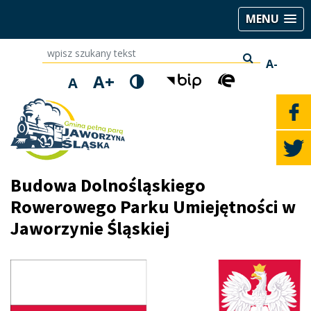
MENU
wpisz szukany tekst
A-
A+
A
Budowa Dolnośląskiego
Rowerowego Parku Umiejętności w
Jaworzynie Śląskiej