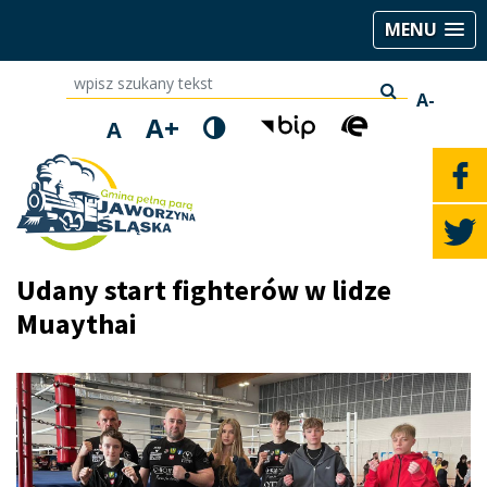
MENU
wpisz szukany tekst
A-
A+
A
Udany start fighterów w lidze
Muaythai