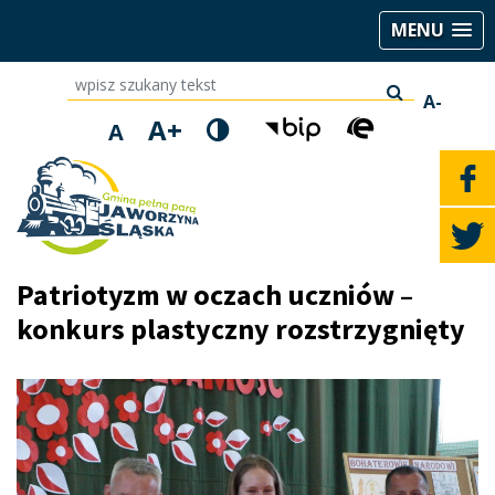
MENU
wpisz szukany tekst
A-
A+
A
Patriotyzm w oczach uczniów –
konkurs plastyczny rozstrzygnięty