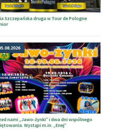
ia Szczepańska druga w Tour de Pologne
nior
05.08.2026
zed nami „Jawo-żynki” i dwa dni wspólnego
iętowania. Wystąpi m.in. „Enej”