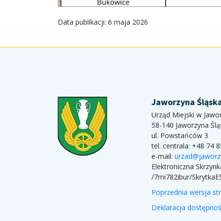
Data publikacji: 6 maja 2026
Jaworzyna Śląsk
Urząd Miejski w Jawor
58-140 Jaworzyna Ślą
ul. Powstańców 3
tel. centrala: +48 74 
e-mail:
urzad@jaworz
Elektroniczna Skrzyn
/7mi782ibur/SkrytkaE
Poprzednia wersja st
Deklaracja dostępnoś