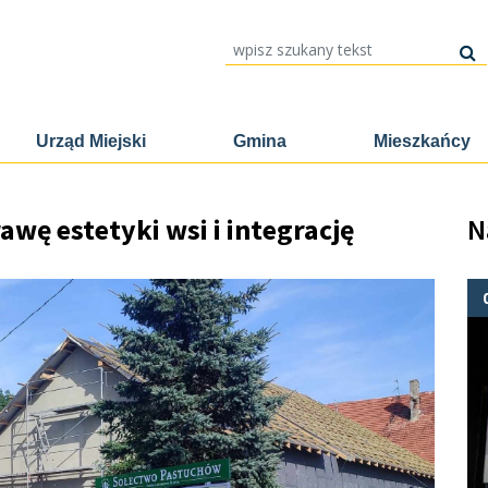
wpisz szukany tekst
Urząd Miejski
Gmina
Mieszkańcy
wę estetyki wsi i integrację
N