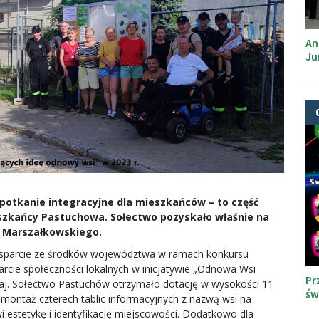
An
Ju
potkanie integracyjne dla mieszkańców – to część
ieszkańcy Pastuchowa. Sołectwo pozyskało właśnie na
du Marszałkowskiego.
 wsparcie ze środków województwa w ramach konkursu
rcie społeczności lokalnych w inicjatywie „Odnowa Wsi
Pr
aj. Sołectwo Pastuchów otrzymało dotację w wysokości 11
św
a montaż czterech tablic informacyjnych z nazwą wsi na
 estetykę i identyfikację miejscowości. Dodatkowo dla