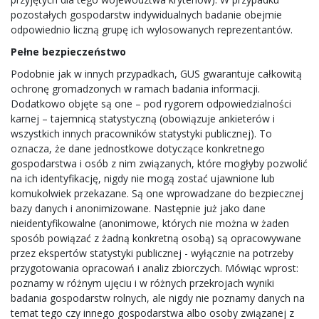
pozostałych gospodarstw indywidualnych badanie obejmie
odpowiednio liczną grupę ich wylosowanych reprezentantów.
Pełne bezpieczeństwo
Podobnie jak w innych przypadkach, GUS gwarantuje całkowitą
ochronę gromadzonych w ramach badania informacji.
Dodatkowo objęte są one – pod rygorem odpowiedzialności
karnej – tajemnicą statystyczną (obowiązuje ankieterów i
wszystkich innych pracowników statystyki publicznej). To
oznacza, że dane jednostkowe dotyczące konkretnego
gospodarstwa i osób z nim związanych, które mogłyby pozwolić
na ich identyfikację, nigdy nie mogą zostać ujawnione lub
komukolwiek przekazane. Są one wprowadzane do bezpiecznej
bazy danych i anonimizowane. Następnie już jako dane
nieidentyfikowalne (anonimowe, których nie można w żaden
sposób powiązać z żadną konkretną osobą) są opracowywane
przez ekspertów statystyki publicznej - wyłącznie na potrzeby
przygotowania opracowań i analiz zbiorczych. Mówiąc wprost:
poznamy w różnym ujęciu i w różnych przekrojach wyniki
badania gospodarstw rolnych, ale nigdy nie poznamy danych na
temat tego czy innego gospodarstwa albo osoby związanej z