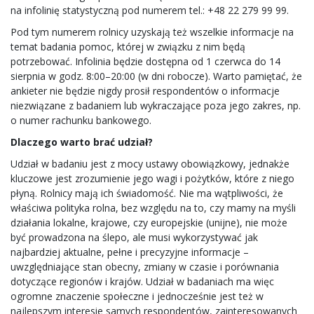
na infolinię statystyczną pod numerem tel.: +48 22 279 99 99.
Pod tym numerem rolnicy uzyskają też wszelkie informacje na
temat badania pomoc, której w związku z nim będą
potrzebować. Infolinia będzie dostępna od 1 czerwca do 14
sierpnia w godz. 8:00–20:00 (w dni robocze). Warto pamiętać, że
ankieter nie będzie nigdy prosił respondentów o informacje
niezwiązane z badaniem lub wykraczające poza jego zakres, np.
o numer rachunku bankowego.
Dlaczego warto brać udział?
Udział w badaniu jest z mocy ustawy obowiązkowy, jednakże
kluczowe jest zrozumienie jego wagi i pożytków, które z niego
płyną. Rolnicy mają ich świadomość. Nie ma wątpliwości, że
właściwa polityka rolna, bez względu na to, czy mamy na myśli
działania lokalne, krajowe, czy europejskie (unijne), nie może
być prowadzona na ślepo, ale musi wykorzystywać jak
najbardziej aktualne, pełne i precyzyjne informacje –
uwzględniające stan obecny, zmiany w czasie i porównania
dotyczące regionów i krajów. Udział w badaniach ma więc
ogromne znaczenie społeczne i jednocześnie jest też w
najlepszym interesie samych respondentów, zainteresowanych