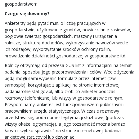
gospodarstwem.
Czego się dowiemy?
Ankieterzy będą pytać m.in. o liczbę pracujących w
gospodarstwie, użytkowanie gruntów, powierzchnię zasiewów,
pogłowie zwierząt gospodarskich, maszyny i urządzenia
rolnicze, strukturę dochodów, wykorzystanie nawozów wedle
ich rodzajów, wykorzystanie środków ochrony roślin,
prowadzenie działalności gospodarczej w gospodarstwie itd.
Rolnicy otrzymają od prezesa GUS list z informacjami na temat
badania, sposobu jego przeprowadzenia i celów. Wedle życzenia
będą mogli sami wypełnić formularz przez internet (tzw.
samospis), korzystając z aplikacji na stronie internetowej
badaniarolne.stat.gov.pl, albo zrobi to ankieter podczas
rozmowy telefonicznej lub wizyty w gospodarstwie rolnym.
Przypominamy: ankieter jest funkcjonariuszem publicznym i
pracownikiem urzędu statystycznego. W czasie rozmowy
przedstawi się, poda numer legitymacji służbowej (podczas
wizyty okaże legitymację), a jego tożsamość można bardzo
łatwo i szybko sprawdzić na stronie internetowej: badania-
ankietowe.stat.gov.pl lub dzwoniąc