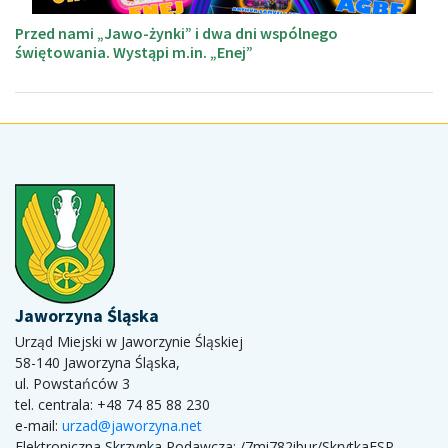
Przed nami „Jawo-żynki” i dwa dni wspólnego
świętowania. Wystąpi m.in. „Enej”
Jaworzyna Śląska
Urząd Miejski w Jaworzynie Śląskiej
58-140 Jaworzyna Śląska,
ul. Powstańców 3
tel. centrala: +48 74 85 88 230
e-mail:
urzad@jaworzyna.net
Elektroniczna Skrzynka Podawcza:
/7mi782ibur/SkrytkaESP