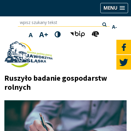
MENU
wpisz szukany tekst
A-
A+
A
Ruszyło badanie gospodarstw
rolnych