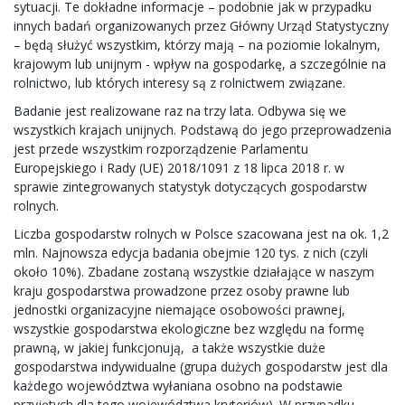
sytuacji. Te dokładne informacje – podobnie jak w przypadku
innych badań organizowanych przez Główny Urząd Statystyczny
– będą służyć wszystkim, którzy mają – na poziomie lokalnym,
krajowym lub unijnym - wpływ na gospodarkę, a szczególnie na
rolnictwo, lub których interesy są z rolnictwem związane.
Badanie jest realizowane raz na trzy lata. Odbywa się we
wszystkich krajach unijnych. Podstawą do jego przeprowadzenia
jest przede wszystkim rozporządzenie Parlamentu
Europejskiego i Rady (UE) 2018/1091 z 18 lipca 2018 r. w
sprawie zintegrowanych statystyk dotyczących gospodarstw
rolnych.
Liczba gospodarstw rolnych w Polsce szacowana jest na ok. 1,2
mln. Najnowsza edycja badania obejmie 120 tys. z nich (czyli
około 10%). Zbadane zostaną wszystkie działające w naszym
kraju gospodarstwa prowadzone przez osoby prawne lub
jednostki organizacyjne niemające osobowości prawnej,
wszystkie gospodarstwa ekologiczne bez względu na formę
prawną, w jakiej funkcjonują, a także wszystkie duże
gospodarstwa indywidualne (grupa dużych gospodarstw jest dla
każdego województwa wyłaniana osobno na podstawie
przyjętych dla tego województwa kryteriów). W przypadku