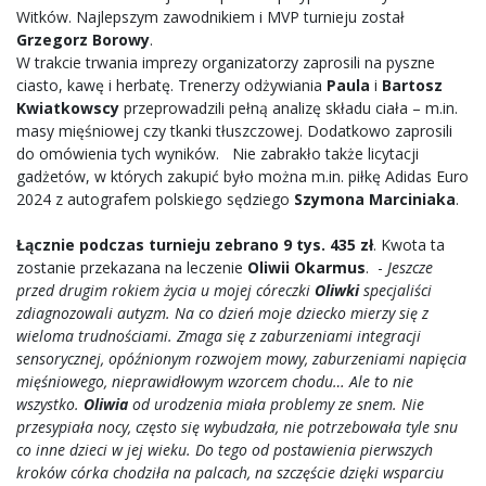
Witków. Najlepszym zawodnikiem i MVP turnieju został
Grzegorz Borowy
.
W trakcie trwania imprezy organizatorzy zaprosili na pyszne
ciasto, kawę i herbatę. Trenerzy odżywiania
Paula
i
Bartosz
Kwiatkowscy
przeprowadzili pełną analizę składu ciała – m.in.
masy mięśniowej czy tkanki tłuszczowej. Dodatkowo zaprosili
do omówienia tych wyników. Nie zabrakło także licytacji
gadżetów, w których zakupić było można m.in. piłkę Adidas Euro
2024 z autografem polskiego sędziego
Szymona Marciniaka
.
Łącznie podczas turnieju zebrano 9 tys. 435 zł
. Kwota ta
zostanie przekazana na leczenie
Oliwii Okarmus
. -
Jeszcze
przed drugim rokiem życia u mojej córeczki
Oliwki
specjaliści
zdiagnozowali autyzm. Na co dzień moje dziecko mierzy się z
wieloma trudnościami. Zmaga się z zaburzeniami integracji
sensorycznej, opóźnionym rozwojem mowy, zaburzeniami napięcia
mięśniowego, nieprawidłowym wzorcem chodu… Ale to nie
wszystko.
Oliwia
od urodzenia miała problemy ze snem. Nie
przesypiała nocy, często się wybudzała, nie potrzebowała tyle snu
co inne dzieci w jej wieku. Do tego od postawienia pierwszych
kroków córka chodziła na palcach, na szczęście dzięki wsparciu