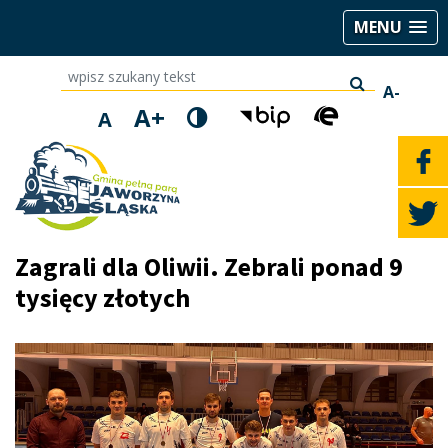
MENU
wpisz szukany tekst
A-
A+
A
Zagrali dla Oliwii. Zebrali ponad 9
tysięcy złotych