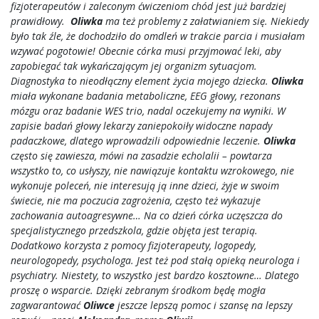
fizjoterapeutów i zaleconym ćwiczeniom chód jest już bardziej
prawidłowy.
Oliwka
ma też problemy z załatwianiem się. Niekiedy
było tak źle, że dochodziło do omdleń w trakcie parcia i musiałam
wzywać pogotowie! Obecnie córka musi przyjmować leki, aby
zapobiegać tak wykańczającym jej organizm sytuacjom.
Diagnostyka to nieodłączny element życia mojego dziecka.
Oliwka
miała wykonane badania metaboliczne, EEG głowy, rezonans
mózgu oraz badanie WES trio, nadal oczekujemy na wyniki. W
zapisie badań głowy lekarzy zaniepokoiły widoczne napady
padaczkowe, dlatego wprowadzili odpowiednie leczenie.
Oliwka
często się zawiesza, mówi na zasadzie echolalii – powtarza
wszystko to, co usłyszy, nie nawiązuje kontaktu wzrokowego, nie
wykonuje poleceń, nie interesują ją inne dzieci, żyje w swoim
świecie, nie ma poczucia zagrożenia, często też wykazuje
zachowania autoagresywne… Na co dzień córka uczęszcza do
specjalistycznego przedszkola, gdzie objęta jest terapią.
Dodatkowo korzysta z pomocy fizjoterapeuty, logopedy,
neurologopedy, psychologa. Jest też pod stałą opieką neurologa i
psychiatry. Niestety, to wszystko jest bardzo kosztowne… Dlatego
proszę o wsparcie. Dzięki zebranym środkom będę mogła
zagwarantować
Oliwce
jeszcze lepszą pomoc i szansę na lepszy