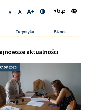
A+
A
A-
Turystyka
Biznes
ajnowsze aktualności
07.08.2026