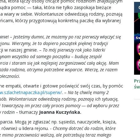
czna, która łączy osoby chcące pomóc rodzinom znajdującym
t mądra pomoc — taka, która nie tylko zaspokaja bieżące
ia wiary w siebie. Wolontariusze odwiedzają rodziny, poznają
rczyńcami, którzy przygotowują konkretną paczkę dla wybranej
inie!
– Jesteśmy dumni, że możemy po raz pierwszy włączyć się
onu. Wierzymy, że to dopiero początek pięknej tradycji
kcji w naszej gminie. –
To mój pierwszy rok jako liderki
czynam wszystko od samego początku – buduję zespół
rcia i staram się jak najlepiej zorganizować całą akcję. Mam
 każda rodzina, otrzyma potrzebne wsparcie. Wierzę, że razem
łeczności.
Pr
łne empatii, otwarte i gotowe poświęcić swój czas, by pomóc
św
w.szlachetnapaczka.pl/superw/
. –
Na tę chwilę mamy 2
osób. Wolontariusze odwiedzają rodziny, poznają ich sytuację,
” i towarzyszą im przez cały proces pomocy — od wyboru przez
w rodzin –
tłumaczy
Joanna Kuczyńska.
arcia. Mogą je zgłaszać np. sąsiedzi, nauczyciele, księża,
 również u lidera rejonu. -
Chcemy dotrzeć do rodzin, które
tóre mimo przeciwności walczą, ale potrzebują teraz małego