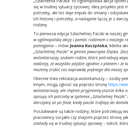
„Szlachetna Paczka” to ogólnopolska akcja społe
się w trudnej sytuacji życiowej. Ideą projektu jes
potrzeby, ale też daje impuls do zmiany i odzyskan
ich historię i potrzeby, a następnie łączą je z da
rodziny.
To pierwsza edycja Szlachetnej Paczki w naszej gm
w ogólnopolską akcję i pomóc rodzinom z naszego rej
pomagania
– mówi
Joanna Kuczyńska
, liderka a
„Szlachetnej Paczki” w gminie Jaworzyna Śląska. Za
wolontariuszy, szukam rodzin, które potrzebują wspa
nadzieję, że wszystko pójdzie zgodnie z planem i że
możemy zrobić coś naprawdę pięknego dla naszej spo
Obecnie trwa rekrutacja wolontariuszy – osoby pe
innym, mogą zgłosić się poprzez stronę
https://ww
wolontariuszy, ale chętnie przyjmiemy jeszcze kilka 
opisują ich potrzeby w systemie „Szlachetnej Paczki
darczyńcę aż po finał, kiedy paczki trafiają do domó
Poszukiwane są także rodziny, które potrzebują wsp
pracownicy socjalni czy znajomi poprzez stronę jak
znalazły się w trudnej sytuacji życiowej – takich, k