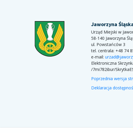
Jaworzyna Śląsk
Urząd Miejski w Jawor
58-140 Jaworzyna Ślą
ul. Powstańców 3
tel. centrala: +48 74 
e-mail:
urzad@jaworz
Elektroniczna Skrzyn
/7mi782ibur/SkrytkaE
Poprzednia wersja st
Deklaracja dostępnoś