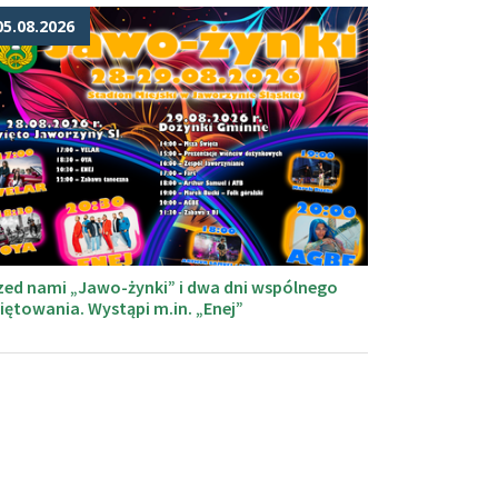
05.08.2026
zed nami „Jawo-żynki” i dwa dni wspólnego
iętowania. Wystąpi m.in. „Enej”