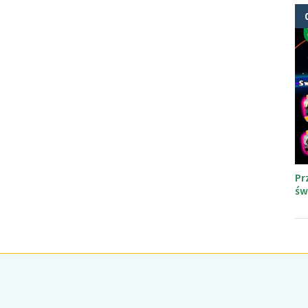
Pr
św