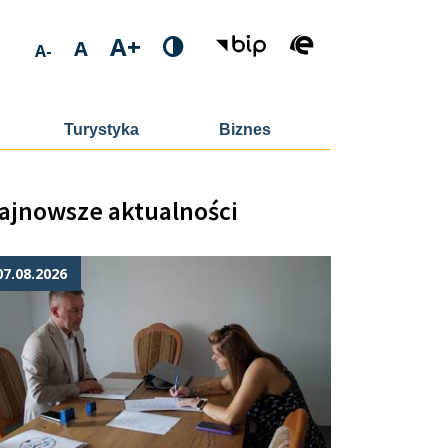
A+
A
A-
Turystyka
Biznes
ajnowsze aktualności
07.08.2026