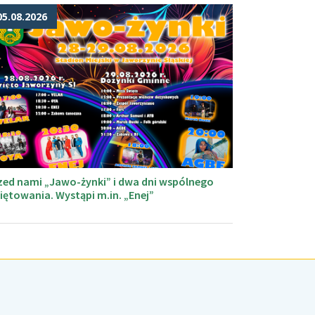
05.08.2026
zed nami „Jawo-żynki” i dwa dni wspólnego
iętowania. Wystąpi m.in. „Enej”