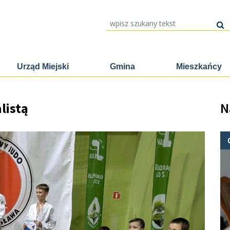
wpisz szukany tekst
Urząd Miejski
Gmina
Mieszkańcy
listą
N