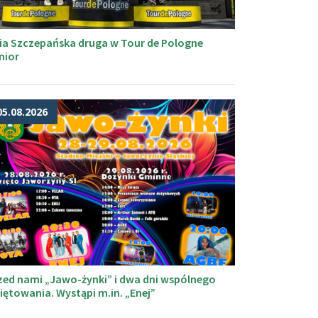
ia Szczepańska druga w Tour de Pologne
nior
05.08.2026
zed nami „Jawo-żynki” i dwa dni wspólnego
iętowania. Wystąpi m.in. „Enej”