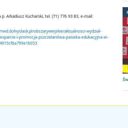
. Arkadiusz Kucharski, tel. (71) 776 93 83, e-mail:
umwd.dolnyslask.pl/obszarywiejskie/aktualnosci-wydzial-
-wsparcie-i-promocja-pszczelarstwa-pasieka-edukacyjna-w-
4915cf6a799e1b053
Św