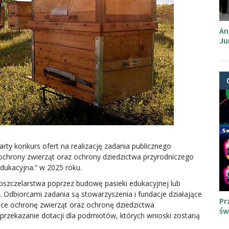
An
Ju
y konkurs ofert na realizację zadania publicznego
ochrony zwierząt oraz ochrony dziedzictwa przyrodniczego
edukacyjna.” w 2025 roku.
e pszczelarstwa poprzez budowę pasieki edukacyjnej lub
ą. Odbiorcami zadania są stowarzyszenia i fundacje działające
Pr
ce ochronę zwierząt oraz ochronę dziedzictwa
św
przekazanie dotacji dla podmiotów, których wnioski zostaną