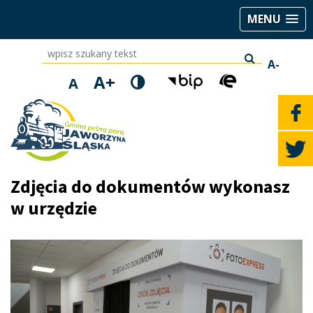
MENU
wpisz szukany tekst
A-
A+
A
Zdjęcia do dokumentów wykonasz
w urzędzie