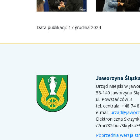
Data publikacji: 17 grudnia 2024
Jaworzyna Śląsk
Urząd Miejski w Jawor
58-140 Jaworzyna Ślą
ul. Powstańców 3
tel. centrala: +48 74 
e-mail:
urzad@jaworz
Elektroniczna Skrzyn
/7mi782ibur/SkrytkaE
Poprzednia wersja st