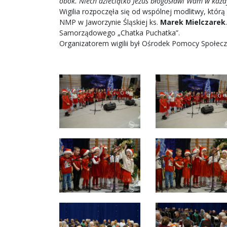
obok. Niech dzieciątko Jezus błogosławi Wam w każ
Wigilia rozpoczęła się od wspólnej modlitwy, którą
NMP w Jaworzynie Śląskiej ks.
Marek Mielczarek
Samorządowego „Chatka Puchatka”.
Organizatorem wigilii był Ośrodek Pomocy Społeczn