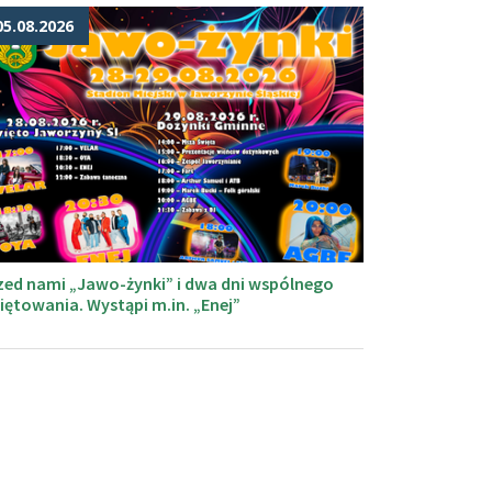
05.08.2026
zed nami „Jawo-żynki” i dwa dni wspólnego
iętowania. Wystąpi m.in. „Enej”