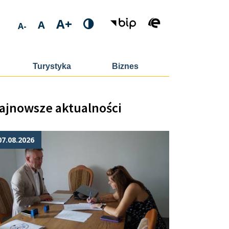
A+
A
A-
Turystyka
Biznes
ajnowsze aktualności
07.08.2026