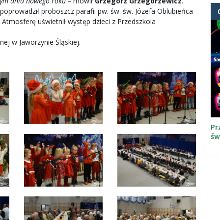
dym dniu nowego roku –
mówił
Grzegorz Grzegorzewicz
.
 poprowadził proboszcz parafii pw. św. św. Józefa Oblubieńca
. Atmosferę uświetnił występ dzieci z Przedszkola
ej w Jaworzynie Śląskiej.
Pr
św