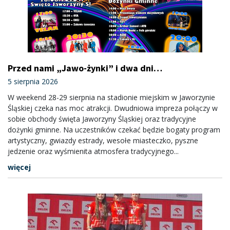
Przed nami „Jawo-żynki” i dwa dni
wspólnego świętowania. Wystąpi m.in.
5 sierpnia 2026
„Enej”
W weekend 28-29 sierpnia na stadionie miejskim w Jaworzynie
Śląskiej czeka nas moc atrakcji. Dwudniowa impreza połączy w
sobie obchody święta Jaworzyny Śląskiej oraz tradycyjne
dożynki gminne. Na uczestników czekać będzie bogaty program
artystyczny, gwiazdy estrady, wesołe miasteczko, pyszne
jedzenie oraz wyśmienita atmosfera tradycyjnego...
więcej